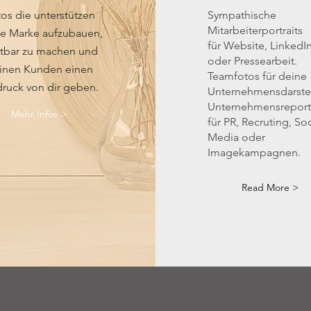
os die unterstützen
Sympathische
Mitarbeiterportraits
e Marke aufzubauen,
für Website, LinkedI
htbar zu machen und
oder Pressearbeit.
inen Kunden einen
Teamfotos für deine
druck von dir geben.
Unternehmensdarste
Unternehmensrepor
Mehr Infos >
für PR, Recruting, Soc
Media oder
Imagekampagnen.
Read More >