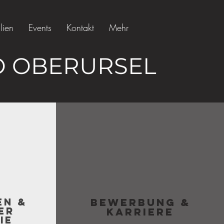
lien
Events
Kontakt
Mehr
O OBERURSEL
en &
Bewerbung &
er
Karriere
ie