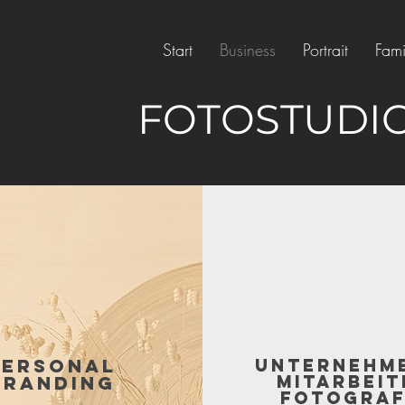
Start
Business
Portrait
Fami
FOTOSTUDI
Personal
Unternehm
Mitarbeit
Branding
Fotograf