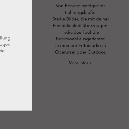
Von Berufseinsteiger bis
Führungskräfte.
n
Starke Bilder, die mit deiner
Persönlichkeit überzeugen.
Individuell auf die
llung
Berufswahl ausgerichtet.
tagen
In meinem Fotostudio in
ial
Oberursel oder Outdoor.
Mehr Infos >