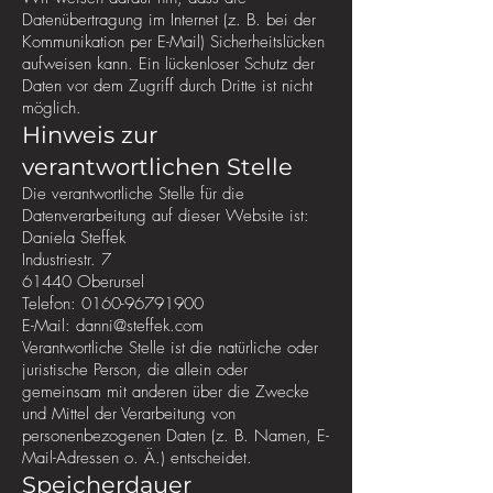
Datenübertragung im Internet (z. B. bei der
Kommunikation per E-Mail) Sicherheitslücken
aufweisen kann. Ein lückenloser Schutz der
Daten vor dem Zugriff durch Dritte ist nicht
möglich.
Hinweis zur
verantwortlichen Stelle
Die verantwortliche Stelle für die
Datenverarbeitung auf dieser Website ist:
Daniela Steffek
Industriestr. 7
61440 Oberursel
Telefon:
0160-96791900
E-Mail: danni@steffek.com
Verantwortliche Stelle ist die natürliche oder
juristische Person, die allein oder
gemeinsam mit anderen über die Zwecke
und Mittel der Verarbeitung von
personenbezogenen Daten (z. B. Namen, E-
Mail-Adressen o. Ä.) entscheidet.
Speicherdauer