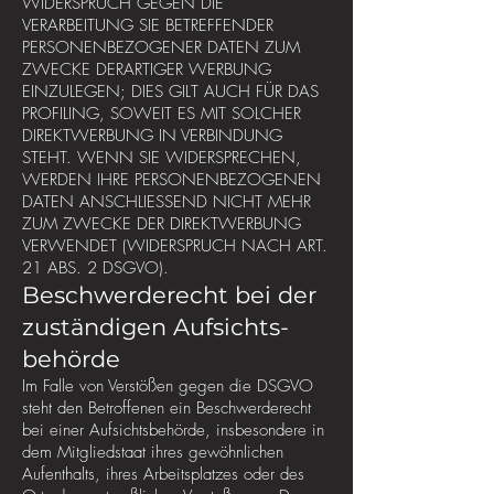
WIDERSPRUCH GEGEN DIE
VERARBEITUNG SIE BETREFFENDER
PERSONENBEZOGENER DATEN ZUM
ZWECKE DERARTIGER WERBUNG
EINZULEGEN; DIES GILT AUCH FÜR DAS
PROFILING, SOWEIT ES MIT SOLCHER
DIREKTWERBUNG IN VERBINDUNG
STEHT. WENN SIE WIDERSPRECHEN,
WERDEN IHRE PERSONENBEZOGENEN
DATEN ANSCHLIESSEND NICHT MEHR
ZUM ZWECKE DER DIREKTWERBUNG
VERWENDET (WIDERSPRUCH NACH ART.
21 ABS. 2 DSGVO).
Beschwerde­recht bei der
zuständigen Aufsichts­
behörde
Im Falle von Verstößen gegen die DSGVO
steht den Betroffenen ein Beschwerderecht
bei einer Aufsichtsbehörde, insbesondere in
dem Mitgliedstaat ihres gewöhnlichen
Aufenthalts, ihres Arbeitsplatzes oder des