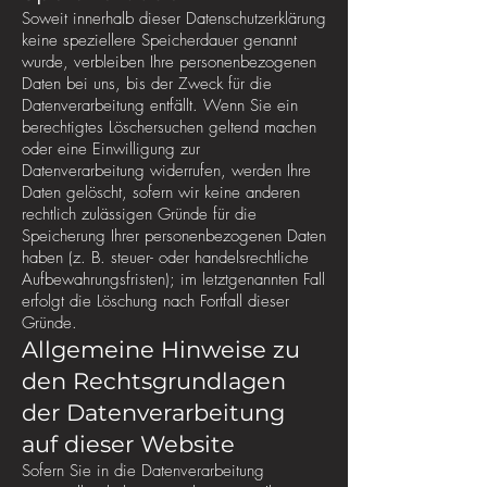
Soweit innerhalb dieser Datenschutzerklärung
keine speziellere Speicherdauer genannt
wurde, verbleiben Ihre personenbezogenen
Daten bei uns, bis der Zweck für die
Datenverarbeitung entfällt. Wenn Sie ein
berechtigtes Löschersuchen geltend machen
oder eine Einwilligung zur
Datenverarbeitung widerrufen, werden Ihre
Daten gelöscht, sofern wir keine anderen
rechtlich zulässigen Gründe für die
Speicherung Ihrer personenbezogenen Daten
haben (z. B. steuer- oder handelsrechtliche
Aufbewahrungsfristen); im letztgenannten Fall
erfolgt die Löschung nach Fortfall dieser
Gründe.
Allgemeine Hinweise zu
den Rechtsgrundlagen
der Datenverarbeitung
auf dieser Website
Sofern Sie in die Datenverarbeitung