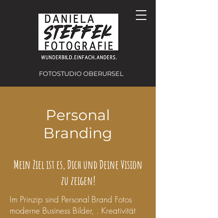
FOTOSTUDIO OBERURSEL
Personal
Branding
Mein Ziel ist es, Dich und Deine Vision
zu zeigen!
Im Prinzip sind Personal Brand Fotos
moderne Business Bilder, . Kreativität