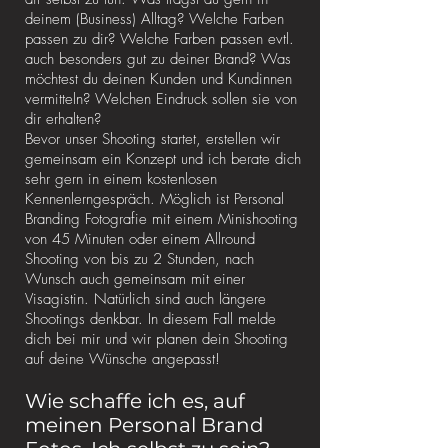
deinem (Business) Alltag? Welche Farben
passen zu dir? Welche Farben passen evtl.
auch besonders gut zu deiner Brand? Was
möchtest du deinen Kunden und Kundinnen
vermitteln? Welchen Eindruck sollen sie von
dir erhalten?
Bevor unser Shooting startet, erstellen wir
gemeinsam ein Konzept und ich berate dich
sehr gern in einem kostenlosen
Kennenlerngespräch. Möglich ist Personal
Branding Fotografie mit einem Minishooting
von 45 Minuten oder einem Allround
Shooting von bis zu 2 Stunden, nach
Wunsch auch gemeinsam mit einer
Visagistin. Natürlich sind auch längere
Shootings denkbar. In diesem Fall melde
dich bei mir und wir planen dein Shooting
auf deine Wünsche angepasst!
Wie schaffe ich es, auf
meinen Personal Brand