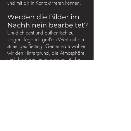
und mit dir in Kontakt treten können.
Werden die Bilder im
Nachhinein bearbeitet?
Um dich echt und authentisch zu
zeigen, lege ich großen Wert auf ein
stimmiges Setting. Gemeinsam wählen
wir den Hintergrund, die Atmosphäre
und die Kernelemente deiner Bilder
aus. Je nachdem, welches Shooting-
Paket du für deine Personal Branding
Fotografie buchst, variiert der Umfang
deines Fotoshootings. In jedem Falle,
werden die Bilder jedoch von mir in
meinem Stil nachbearbeitet und
danach digital an dich gesendet.
Diese Nachbearbeitung besteht aus
einer konsistenten Farblookbearbeitung,
sowie einer sehr natürlichen Form der