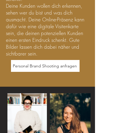
Deine Kunden wollen dich erkennen,
sehen wer du bist und was dich
ausmacht. Deine Online-Präsenz kann
dafür wie eine digitale Visitenkarte
sein, die deinen potenziellen Kunden
einen ersten Eindruck schenkt. Gute
Bilder lassen dich dabei näher und
sichtbarer sein.
Personal Brand Shooting anfragen