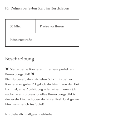
Für Deinen perfekten Start ins Berufsleben
Preise
variieren
30 Min.
3
Preise variieren
0
M
Industriestraße
i
n
.
Beschreibung
🌟 Starte deine Karriere mit einem perfekten
Bewerbungsbild! 🌟
Bist du bereit, den nächsten Schritt in deiner
Karriere zu gehen? Egal, ob du frisch von der Uni
kommst, eine Ausbildung oder einen neuen Job
suchst – ein professionelles Bewerbungsbild ist
der erste Eindruck, den du hinterlässt. Und genau
hier komme ich ins Spiel!
Ich biete dir maßgeschneiderte