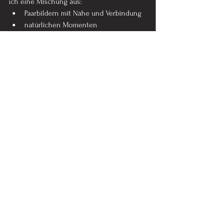
ich eine Mischung aus:
Paarbildern mit Nähe und Verbindung
natürlichen Momenten
und natürlich auch Solo-Portraits von 
dir
Niemand muss „posen können“. Ihr dürft 
einfach ihr selbst sein.
Fazit
Ein Babybauchshooting Studio ist eine 
Erinnerung, die bleibt, wenn der Bauch 
längst weg ist und das Baby plötzlich 
schon Schuhe 
trägt.Es
 ist eine kleine 
Liebeserklärung an diese besondere Zeit 
und an dich.
Und ja: Du darfst dabei 
schön, stark, 
sinnlich, zart oder einfach nur du selbst
sein.