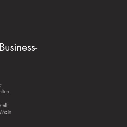
Business-
e
lten.
ellt
t/Main