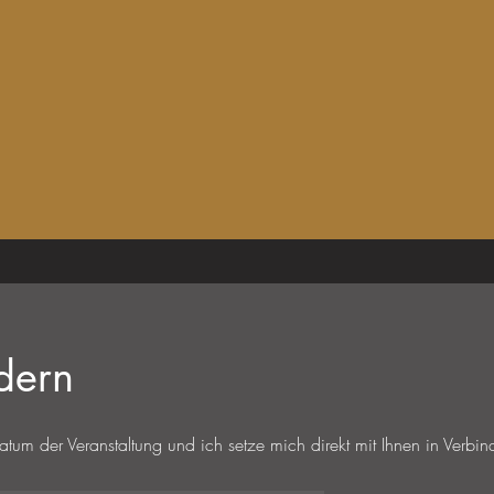
dern
atum der Veranstaltung und ich setze mich direkt mit Ihnen in
Verbin